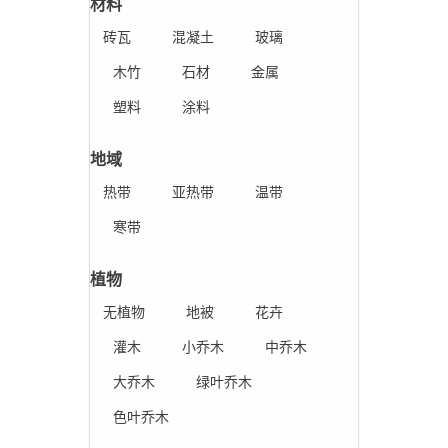
材料
砖瓦
混凝土
玻璃
木竹
石材
金属
塑料
涂料
地域
热带
亚热带
温带
寒带
植物
无植物
地被
花卉
灌木
小乔木
中乔木
大乔木
绿叶乔木
色叶乔木