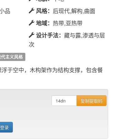
塑小品
后现代,解构,曲面
风格：
热带,亚热带
地域：
藏与露,渗透与层
设计手法：
次
现代主义风格
漂浮于空中，木构架作为结构支撑，包含餐
复制提取码
 登录