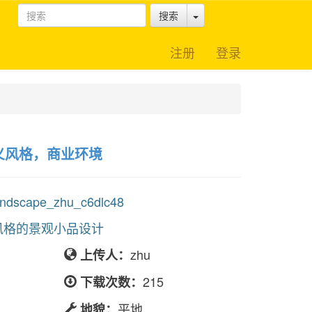
Toggle Dropdown
搜索
注册
登录
义风格，商业环境
scape_zhu_c6dlc48
风格的景观小品设计
zhu
上传人：
215
下载次数：
平地
地貌：