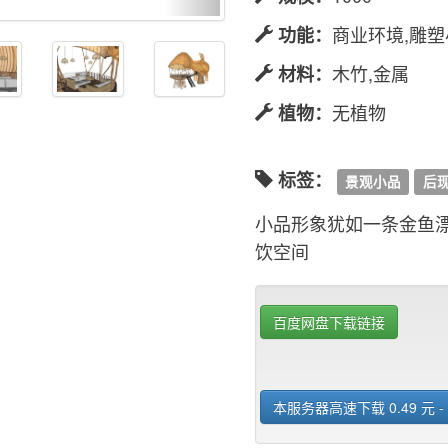
商业环境,雕
功能：
木竹,金属
材料：
无植物
植物：
标签：
景观小品
后
小品形象犹如一条金鱼
饮空间
百度网盘下载链接
本服务器高速下载 0.49 元 -