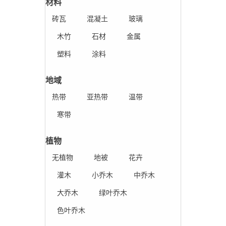
材料
砖瓦
混凝土
玻璃
木竹
石材
金属
塑料
涂料
地域
热带
亚热带
温带
寒带
植物
无植物
地被
花卉
灌木
小乔木
中乔木
大乔木
绿叶乔木
色叶乔木