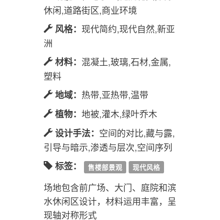
平地,水体,建筑间
地貌：
住宅小区,庭院花园,滨水
功能：
休闲,道路街区,商业环境
现代简约,现代自然,新亚
风格：
洲
混凝土,玻璃,石材,金属,
材料：
塑料
热带,亚热带,温带
地域：
地被,灌木,绿叶乔木
植物：
空间的对比,藏与露,
设计手法：
引导与暗示,渗透与层次,空间序列
标签：
售楼部景观
现代风格