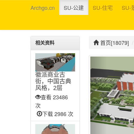
Archgo.cn
SU-公建
SU-住宅
SU-
首页[18079]
相关资料
徽派商业古
街，中国古典
风格，2层
查看 23486
次
下载 2986 次