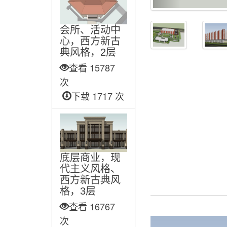
会所、活动中
心，西方新古
典风格，2层
查看 15787
次
下载 1717 次
底层商业，现
代主义风格、
西方新古典风
格，3层
查看 16767
次