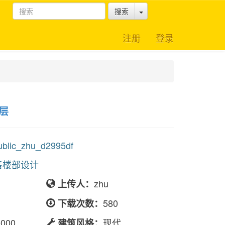
Toggle Dropdown
搜索
注册
登录
层
ic_zhu_d2995df
售楼部设计
zhu
上传人：
580
下载次数：
0000
现代
建筑风格：