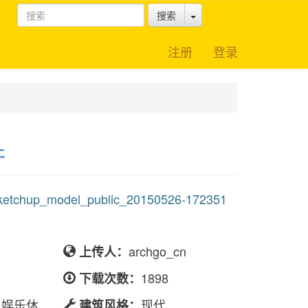
Toggle Dropdown
搜索
注册
登录
土
chup_model_public_20150526-172351
archgo_cn
上传人：
1898
下载次数：
,娱乐休
现代
建筑风格：