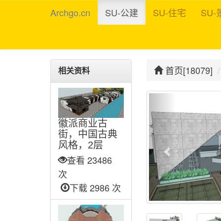
Archgo.cn
SU-公建
SU-住宅
SU-
首页[18079]
相关资料
徽派商业古
街，中国古典
风格，2层
查看 23486
次
下载 2986 次