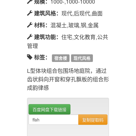
1000-,1000-10000
规模：
现代,后现代,曲面
建筑风格：
混凝土,玻璃,钢,金属
材料：
住宅,文化教育,公共
建筑功能：
管理
标签：
宿舍楼
现代风格
L型体块组合包围场地庭院，通过
齿状斜向开窗和穿孔飘板的组合形
成韵律感
百度网盘下载链接
复制提取码