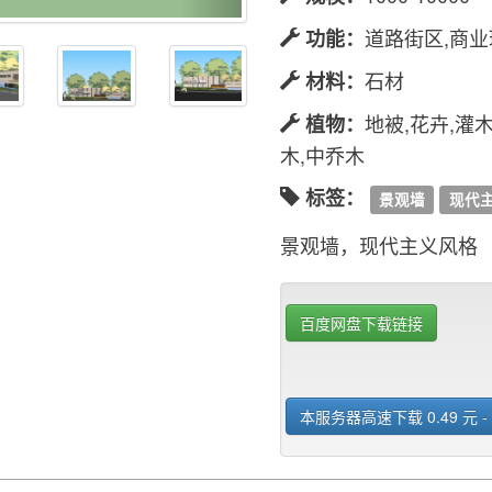
道路街区,商
功能：
石材
材料：
地被,花卉,灌木
植物：
木,中乔木
标签：
景观墙
现代
景观墙，现代主义风格
百度网盘下载链接
本服务器高速下载 0.49 元 -