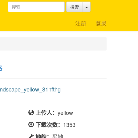
Toggle Dropdown
搜索
注册
登录
格
scape_yellow_81nfthg
yellow
上传人：
1353
下载次数：
平地
地貌：