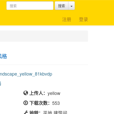
Toggle Dropdown
搜索
注册
登录
风格
scape_yellow_81kbvdp
格
yellow
上传人：
553
下载次数：
平地,建筑间
地貌：