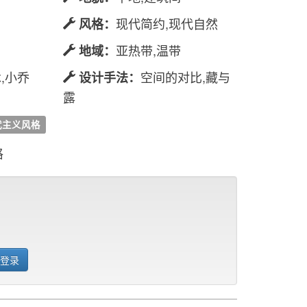
现代简约,现代自然
风格：
亚热带,温带
地域：
,小乔
空间的对比,藏与
设计手法：
露
代主义风格
格
 登录