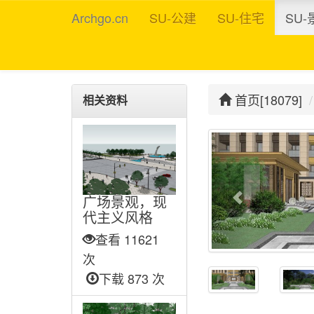
Archgo.cn
SU-公建
SU-住宅
SU-
首页[18079]
相关资料
广场景观，现
代主义风格
查看 11621
次
下载 873 次