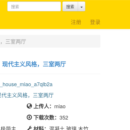
Toggle Dropdown
搜索
注册
登录
，三室两厅
，现代主义风格，三室两厅
ouse_miao_a7qlb2a
现代主义风格，三室两厅
miao
上传人：
352
下载次数：
,极简主
混凝土,玻璃,木竹
材料：